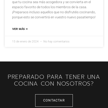
que tu cocina sea más acogedora y se convierta en el
espacio favorito de todos los miembros de la casa.
¡Preparaos incluso aquellos que no disfrutéis cocinando,
porque esto se convertirá en vuestro nuevo pasatiempo!
VER MÁS »
15 de enero de 2024
No hay comentarios
PREPARADO PARA TENER UNA
COCINA CON NOSOTROS?
CONTACTAR