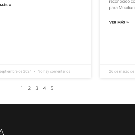
reconocido con
 MÁS »
para Mobiliar
VER MÁS »
 septiembre de 2024
No hay comentarios
26 de marzo d
1
2
3
4
5
A