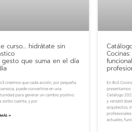
te curso… hidrátate sin
Catálog
ástico
Cocinas:
 gesto que suma en el día
funciona
día
profesio
c3 creemos que cada acción, por pequeña
En Bc3 Cocin
parezca, puede convertirse en una
presentamos 
tunidad para generar un cambio positivo.
Catálogo 2025
 sorbo cuenta, y por
y versátil di
arquitectos, i
profesionales
 MÁS »
actuales, fun