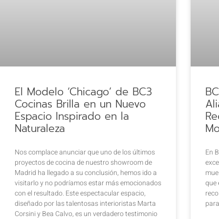
El Modelo ‘Chicago’ de BC3
BC
Cocinas Brilla en un Nuevo
Al
Espacio Inspirado en la
Re
Naturaleza
Mo
Nos complace anunciar que uno de los últimos
En B
proyectos de cocina de nuestro showroom de
exce
Madrid ha llegado a su conclusión, hemos ido a
mueb
visitarlo y no podríamos estar más emocionados
que 
con el resultado. Este espectacular espacio,
reco
diseñado por las talentosas interioristas Marta
para
Corsini y Bea Calvo, es un verdadero testimonio