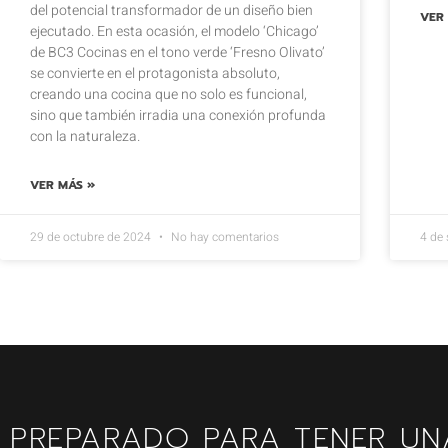
del potencial transformador de un diseño bien
VER
ejecutado. En esta ocasión, el modelo ‘Chicago’
de BC3 Cocinas en el tono verde ‘Fresno Olivato’
se convierte en el protagonista absoluto,
creando una cocina que no solo es funcional,
sino que también irradia una conexión profunda
con la naturaleza.
VER MÁS »
29 de octubre de 2024
No hay comentarios
4 de
PREPARADO PARA TENER UN