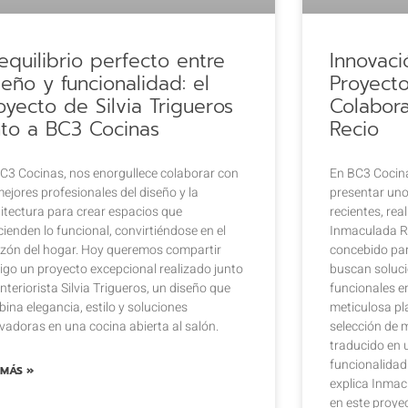
 equilibrio perfecto entre
Innovaci
seño y funcionalidad: el
Proyect
oyecto de Silvia Trigueros
Colabor
nto a BC3 Cocinas
Recio
C3 Cocinas, nos enorgullece colaborar con
En BC3 Cocin
mejores profesionales del diseño y la
presentar uno
itectura para crear espacios que
recientes, re
cienden lo funcional, convirtiéndose en el
Inmaculada Re
zón del hogar. Hoy queremos compartir
concebido par
igo un proyecto excepcional realizado junto
buscan soluci
 interiorista Silvia Trigueros, un diseño que
funcionales en
ina elegancia, estilo y soluciones
meticulosa pl
vadoras en una cocina abierta al salón.
selección de m
traducido en u
funcionalidad
 MÁS »
explica Inmac
en este proye