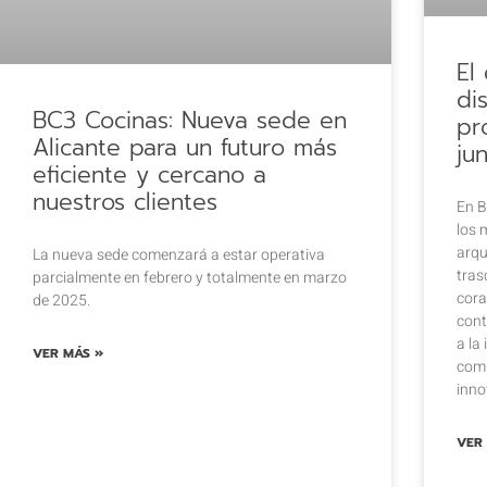
El
di
BC3 Cocinas: Nueva sede en
pr
Alicante para un futuro más
ju
eficiente y cercano a
nuestros clientes
En B
los 
arqu
La nueva sede comenzará a estar operativa
tras
parcialmente en febrero y totalmente en marzo
cora
de 2025.
cont
a la
VER MÁS »
comb
inno
VER