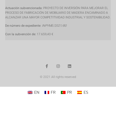
Actuación subvencionada:
PROYECTO DE INVERSIÓN PARA MEJORAR EL
PROCESO DE FABRICACIÓN DE MOBILIARIO DE MADERA ENCAMINADO A
ALCANZAR UNA MAYOR COMPETITIVIDAD INDUSTRIAL Y SOSTENIBILIDAD.
De número de expediente:
INPYME/2021/80
Con la subvención de:
17.659,43 €
© 2021 All rights reserved
EN
FR
PR
ES